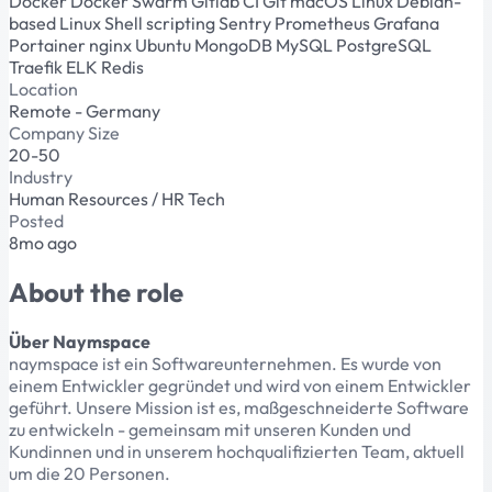
Docker
Docker Swarm
Gitlab CI
Git
macOS
Linux
Debian-
based Linux
Shell scripting
Sentry
Prometheus
Grafana
Portainer
nginx
Ubuntu
MongoDB
MySQL
PostgreSQL
Traefik
ELK
Redis
Location
Remote - Germany
Company Size
20-50
Industry
Human Resources / HR Tech
Posted
8mo ago
About the role
Über Naymspace
naymspace ist ein Softwareunternehmen. Es wurde von
einem Entwickler gegründet und wird von einem Entwickler
geführt. Unsere Mission ist es, maßgeschneiderte Software
zu entwickeln - gemeinsam mit unseren Kunden und
Kundinnen und in unserem hochqualifizierten Team, aktuell
um die 20 Personen.