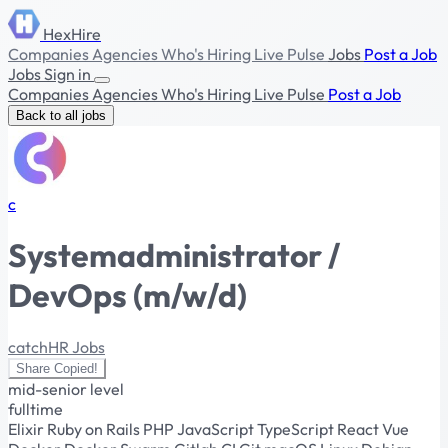
HexHire
Companies
Agencies
Who's Hiring
Live Pulse
Jobs
Post a Job
Jobs
Sign in
Companies
Agencies
Who's Hiring
Live Pulse
Post a Job
Back to all jobs
c
Systemadministrator /
DevOps (m/w/d)
catchHR Jobs
Share
Copied!
mid-senior level
fulltime
Elixir
Ruby on Rails
PHP
JavaScript
TypeScript
React
Vue