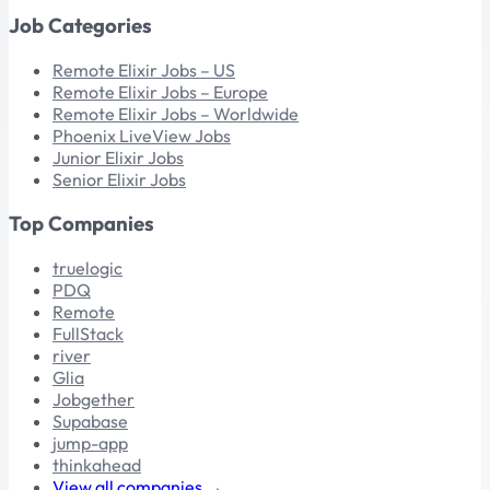
Job Categories
Remote Elixir Jobs – US
Remote Elixir Jobs – Europe
Remote Elixir Jobs – Worldwide
Phoenix LiveView Jobs
Junior Elixir Jobs
Senior Elixir Jobs
Top Companies
truelogic
PDQ
Remote
FullStack
river
Glia
Jobgether
Supabase
jump-app
thinkahead
View all companies →