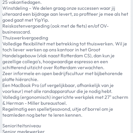
25 vakantiedagen.
Winstdeling – We delen graag onze successen waar jij
uiteraard een bijdrage aan levert, zo profiteer je mee als het
goed gaat met YipYip.
Reiskostenvergoeding (ook met de fiets) en/of OV-
businesscard.
Thuiswerkvergoeding
Volledige flexibiliteit met betrekking tot thuiswerken. Wil je
toch liever werken op ons kantoor in het Groot
Handelsgebouw (vlak naast Rotterdam CS), dan kun je
gezellige collega's, hoogwaardige espresso en een
schitterend uitzicht over Rotterdam verwachten.
Zeer informele en open bedrijfscultuur met bijbehorende
platte hiërarchie.
Een MacBook Pro (of vergelijkbaar, afhankelijk van je
voorkeur) met alle randapparatuur die je nodig hebt.
Volledig (ergonomisch) ingerichte werkplek met 27" scherm
& Herman - Miller bureaustoel.
Regelmatig een spelletjesavond, uitje of borrel om je
teamleden nog beter te leren kennen.
Senioriteitsniveau
Senior medewerker