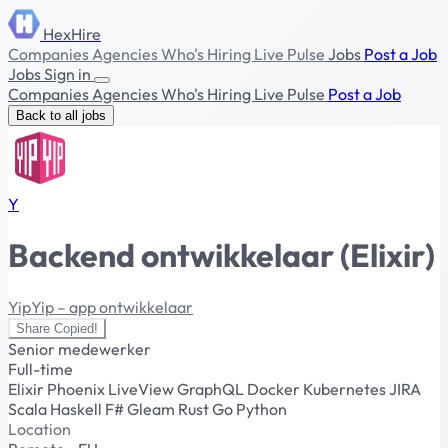
HexHire
Companies
Agencies
Who's Hiring
Live Pulse
Jobs
Post a Job
Jobs
Sign in
Companies
Agencies
Who's Hiring
Live Pulse
Post a Job
Back to all jobs
Y
Backend ontwikkelaar (Elixir)
YipYip – app ontwikkelaar
Share
Copied!
Senior medewerker
Full-time
Elixir
Phoenix LiveView
GraphQL
Docker
Kubernetes
JIRA
Scala
Haskell
F#
Gleam
Rust
Go
Python
Location