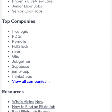
Phoenix LiveView Jobs
Junior Elixir Jobs
Senior Elixir Jobs
Top Companies
truelogic
PDQ
Remote
FullStack
river
Glia
Jobgether
Supabase
jump-app
thinkahead
View all companies →
Resources
Who's Hiring Now
How to Find an Elixir Job
Best Elixir Job Boards