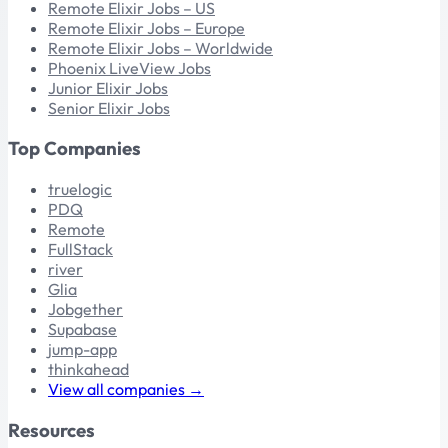
Remote Elixir Jobs – US
Remote Elixir Jobs – Europe
Remote Elixir Jobs – Worldwide
Phoenix LiveView Jobs
Junior Elixir Jobs
Senior Elixir Jobs
Top Companies
truelogic
PDQ
Remote
FullStack
river
Glia
Jobgether
Supabase
jump-app
thinkahead
View all companies →
Resources