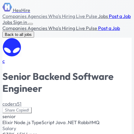
HexHire
Companies
Agencies
Who's Hiring
Live Pulse
Jobs
Post a Job
Jobs
Sign in
Companies
Agencies
Who's Hiring
Live Pulse
Post a Job
Back to all jobs
c
Senior Backend Software
Engineer
coders51
Share
Copied!
senior
Elixir
Node.js
TypeScript
Java
.NET
RabbitMQ
Salary