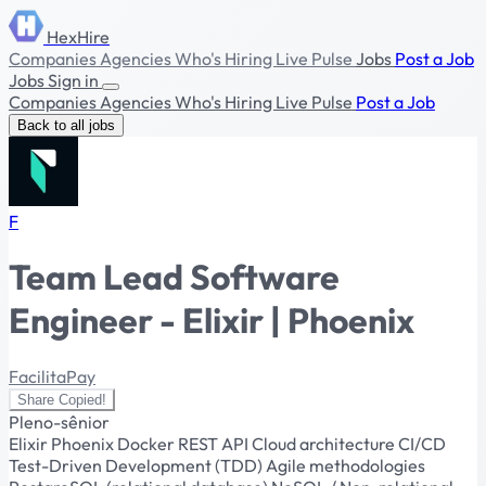
HexHire
Companies
Agencies
Who's Hiring
Live Pulse
Jobs
Post a Job
Jobs
Sign in
Companies
Agencies
Who's Hiring
Live Pulse
Post a Job
Back to all jobs
F
Team Lead Software
Engineer - Elixir | Phoenix
FacilitaPay
Share
Copied!
Pleno-sênior
Elixir
Phoenix
Docker
REST API
Cloud architecture
CI/CD
Test-Driven Development (TDD)
Agile methodologies