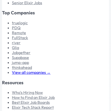
Senior Elixir Jobs
Top Companies
truelogic
PDQ
Remote
FullStack
river
Glia
Jobgether
Supabase
jump-app
thinkahead
View all companies →
Resources
Who's Hiring Now
How to Find an Elixir Job
Best Elixir Job Boards
Elixir Tech Stack Report